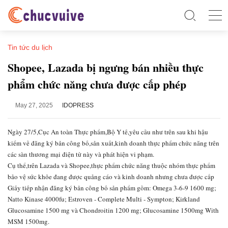
Tin tức du lịch
Shopee, Lazada bị ngưng bán nhiều thực
phẩm chức năng chưa được cấp phép
May 27, 2025
IDOPRESS
Ngày 27/5,Cục An toàn Thực phẩm,Bộ Y tế,yêu cầu như trên sau khi hậu
kiểm về đăng ký bản công bố,sản xuất,kinh doanh thực phẩm chức năng trên
các sàn thương mại điện tử này và phát hiện vi phạm.
Cụ thể,trên Lazada và Shopee,thực phẩm chức năng thuộc nhóm thực phẩm
bảo vệ sức khỏe đang được quảng cáo và kinh doanh nhưng chưa được cấp
Giấy tiếp nhận đăng ký bản công bố sản phẩm gồm: Omega 3-6-9 1600 mg;
Natto Kinase 4000fu; Estroven - Complete Multi - Sympton; Kirkland
Glucosamine 1500 mg và Chondroitin 1200 mg; Glucosamine 1500mg With
MSM 1500mg.