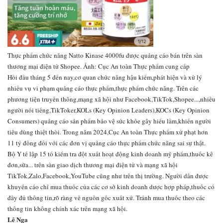
Thực phẩm chức năng Natto Kinase 4000fu được quảng cáo bán trên sàn
thương mại điện tử Shopee. Ảnh: Cục An toàn Thực phẩm cung cấp
Hồi đầu tháng 5 đến nay,cơ quan chức năng hậu kiểm,phát hiện và xử lý
nhiều vụ vi phạm quảng cáo thực phẩm,thực phẩm chức năng. Trên các
phương tiện truyền thông,mạng xã hội như Facebook,TikTok,Shopee...,nhiều
người nổi tiếng,TikToker,KOLs (Key Opinion Leaders),KOCs (Key Opinion
Consumers) quảng cáo sản phẩm bảo vệ sức khỏe gây hiểu lầm,khiến người
tiêu dùng thiệt thòi. Trong năm 2024,Cục An toàn Thực phẩm xử phạt hơn
11 tỷ đồng đối với các đơn vị quảng cáo thực phẩm chức năng sai sự thật.
Bộ Y tế lập 15 tổ kiểm tra đột xuất hoạt động kinh doanh mỹ phẩm,thuốc kê
đơn,sữa... trên sàn giao dịch thương mại điện tử và mạng xã hội
TikTok,Zalo,Facebook,YouTube cũng như trên thị trường. Người dân được
khuyến cáo chỉ mua thuốc của các cơ sở kinh doanh dược hợp pháp,thuốc có
đầy đủ thông tin,rõ ràng về nguồn gốc xuất xứ. Tránh mua thuốc theo các
thông tin không chính xác trên mạng xã hội.
Lê Nga