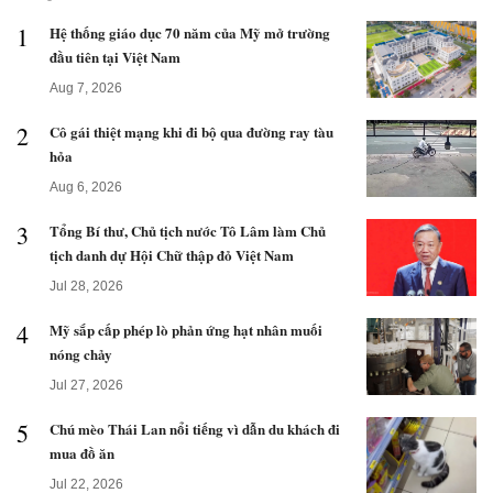
1
Hệ thống giáo dục 70 năm của Mỹ mở trường
đầu tiên tại Việt Nam
Aug 7, 2026
2
Cô gái thiệt mạng khi đi bộ qua đường ray tàu
hỏa
Aug 6, 2026
3
Tổng Bí thư, Chủ tịch nước Tô Lâm làm Chủ
tịch danh dự Hội Chữ thập đỏ Việt Nam
Jul 28, 2026
4
Mỹ sắp cấp phép lò phản ứng hạt nhân muối
nóng chảy
Jul 27, 2026
5
Chú mèo Thái Lan nổi tiếng vì dẫn du khách đi
mua đồ ăn
Jul 22, 2026