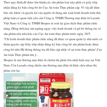
Theo quy định,để được lưu hành,các sản phẩm loại này phải có giấy tiếp
nhận đăng ký bản công bố do Cục An toàn Thực phẩm cấp. Vì vậy,để đảm
bảo sức khỏe và quyền lợi của người sử dụng,sản xuất kinh doanh tuân thủ
pháp luật,cơ quan trên yêu cầu Công ty TNHH Thương mại điện tử Lazada
Việt Nam và Công ty TNHH Shopee rà soát lại giao dịch thực phẩm chức
năng. Đồng thời,hai sàn ngừng ngay việc kinh doanh và gỡ bỏ thông tin về
sản phẩm nêu trên,báo cáo Cục An toàn thực phẩm trước ngày 30/5.
"Chỉ kinh doanh thực phẩm chức năng đã được cơ quan quản lý nhà nước có
thẩm quyền cấp Giấy tiếp nhận đăng ký bản công bố sản phẩm hoặc được
công bố trên Hệ thống thông tin dữ liệu cập nhật về an toàn thực phẩm",Cục
An toàn Thực phẩm lưu ý.
Shopee là sàn thương mại điện tử chiếm thị phần lớn nhất hiện nay tại Việt
Nam. Còn Lazada cùng nhiều sàn thương mại điện tử khác chia nhau thị
phần còn lại.