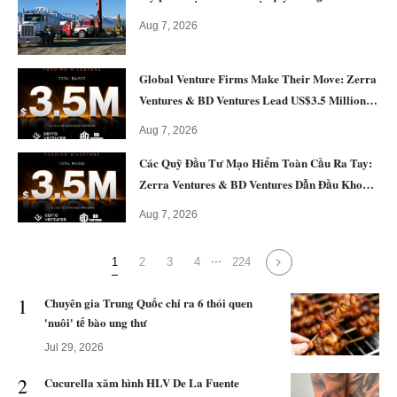
Aug 7, 2026
Global Venture Firms Make Their Move: Zerra
Ventures & BD Ventures Lead US$3.5 Million
Strategic Investment Into DCODEX
Aug 7, 2026
Các Quỹ Đầu Tư Mạo Hiểm Toàn Cầu Ra Tay:
Zerra Ventures & BD Ventures Dẫn Đầu Khoản
Đầu Tư Chiến Lược 3,5 Triệu USD Vào
Aug 7, 2026
DCODEX
...
1
2
3
4
224
1
Chuyên gia Trung Quốc chỉ ra 6 thói quen
'nuôi' tế bào ung thư
Jul 29, 2026
2
Cucurella xăm hình HLV De La Fuente