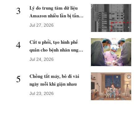
3
Lý do trung tâm dữ liệu
Amazon nhiều lần bị tấn
công
Jul 27, 2026
4
Cắt u phổi, tạo hình phế
quản cho bệnh nhân ung
thư di căn
Jul 24, 2026
5
Chồng tắt máy, bỏ đi vài
ngày mỗi khi giận nhau
Jul 23, 2026