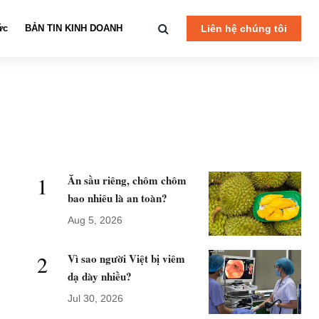
ức
BẢN TIN KINH DOANH
Liên hệ chúng tôi
1
Ăn sầu riêng, chôm chôm
bao nhiêu là an toàn?
Aug 5, 2026
2
Vì sao người Việt bị viêm
dạ dày nhiều?
Jul 30, 2026