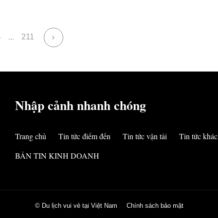
4
211
...
Nhập cảnh nhanh chóng
Trang chủ
Tin tức điểm đến
Tin tức vận tải
Tin tức khác
BẢN TIN KINH DOANH
© Du lịch vui vẻ tại Việt Nam
Chính sách bảo mật