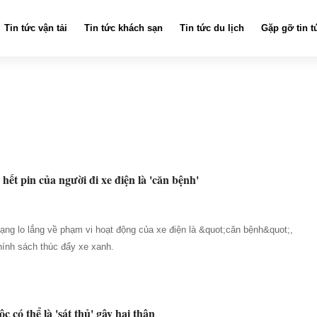
Tin tức vận tải
Tin tức khách sạn
Tin tức du lịch
Gặp gỡ tin t
hết pin của người đi xe điện là 'căn bệnh'
rạng lo lắng về phạm vi hoạt động của xe điện là &quot;căn bệnh&quot;,
chính sách thúc đẩy xe xanh.
có thể là 'sát thủ' gây hại thận