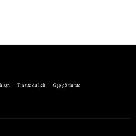
h sạn
Tin tức du lịch
Gặp gỡ tin tức