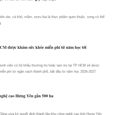
iên rán, cá khô, mắm, rượu bia là thực phẩm quen thuộc, song có thể
g.
 HCM được khám sức khỏe miễn phí từ năm học tới
 sinh viên có hộ khẩu thường trú hoặc tạm trú tại TP HCM sẽ được
iễn phí từ ngân sách thành phố, bắt đầu từ năm học 2026-2027.
nghệ cao Hưng Yên gần 500 ha
ũng vừa ký quyết định thành lập khu công nghệ cao tỉnh Hưng Yên