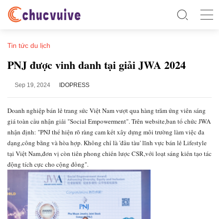
Tin tức du lịch
PNJ được vinh danh tại giải JWA 2024
Sep 19, 2024
IDOPRESS
Doanh nghiệp bán lẻ trang sức Việt Nam vượt qua hàng trăm ứng viên sáng
giá toàn cầu nhận giải "Social Empowerment". Trên website,ban tổ chức JWA
nhận định: "PNJ thể hiện rõ ràng cam kết xây dựng môi trường làm việc đa
dạng,công bằng và hòa hợp. Không chỉ là 'đầu tàu' lĩnh vực bán lẻ Lifestyle
tại Việt Nam,đơn vị còn tiên phong chiến lược CSR,với loạt sáng kiến tạo tác
động tích cực cho cộng đồng".