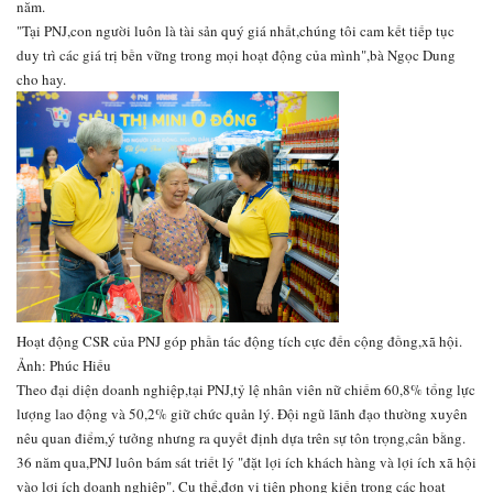
năm.
"Tại PNJ,con người luôn là tài sản quý giá nhất,chúng tôi cam kết tiếp tục
duy trì các giá trị bền vững trong mọi hoạt động của mình",bà Ngọc Dung
cho hay.
Hoạt động CSR của PNJ góp phần tác động tích cực đến cộng đồng,xã hội.
Ảnh: Phúc Hiếu
Theo đại diện doanh nghiệp,tại PNJ,tỷ lệ nhân viên nữ chiếm 60,8% tổng lực
lượng lao động và 50,2% giữ chức quản lý. Đội ngũ lãnh đạo thường xuyên
nêu quan điểm,ý tưởng nhưng ra quyết định dựa trên sự tôn trọng,cân bằng.
36 năm qua,PNJ luôn bám sát triết lý "đặt lợi ích khách hàng và lợi ích xã hội
vào lợi ích doanh nghiệp". Cụ thể,đơn vị tiên phong kiến trong các hoạt