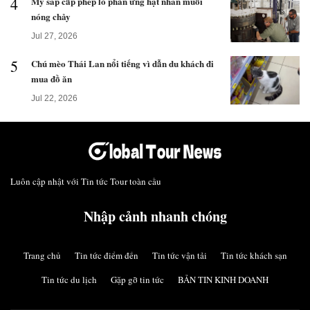
4
Mỹ sắp cấp phép lò phản ứng hạt nhân muối
nóng chảy
Jul 27, 2026
5
Chú mèo Thái Lan nổi tiếng vì dẫn du khách đi
mua đồ ăn
Jul 22, 2026
Luôn cập nhật với Tin tức Tour toàn cầu
Nhập cảnh nhanh chóng
Trang chủ
Tin tức điểm đến
Tin tức vận tải
Tin tức khách sạn
Tin tức du lịch
Gặp gỡ tin tức
BẢN TIN KINH DOANH