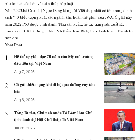
bảo lợi ích các bên và tuân thủ pháp luật.
Năm 2023,bà Cao Thị Ngọc Dung là người Việt duy nhất có tên trong danh
sách "40 biểu tượng xuất sắc ngành kim hoàn thế giới" của JWA. Ở giải này
năm 2022,PNJ được vinh danh "Nhà sản xuất,chế tác trang sức xuất sắc".
Trước đó 2019,bà Dung được JNA (tiền thân JWA) trao danh hiệu "Thành tựu
trọn đời".
Nhất Phát
1
Hệ thống giáo dục 70 năm của Mỹ mở trường
đầu tiên tại Việt Nam
Aug 7, 2026
2
Cô gái thiệt mạng khi đi bộ qua đường ray tàu
hỏa
Aug 6, 2026
3
Tổng Bí thư, Chủ tịch nước Tô Lâm làm Chủ
tịch danh dự Hội Chữ thập đỏ Việt Nam
Jul 28, 2026