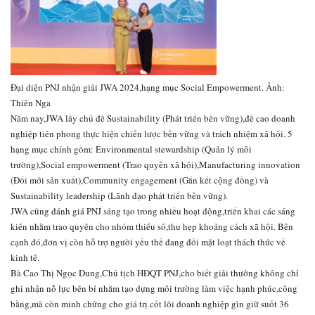
Đại diện PNJ nhận giải JWA 2024,hạng mục Social Empowerment. Ảnh:
Thiên Nga
Năm nay,JWA lấy chủ đề Sustainability (Phát triển bền vững),đề cao doanh
nghiệp tiên phong thực hiện chiến lược bền vững và trách nhiệm xã hội. 5
hạng mục chính gồm: Environmental stewardship (Quản lý môi
trường),Social empowerment (Trao quyền xã hội),Manufacturing innovation
(Đổi mới sản xuất),Community engagement (Gắn kết cộng đồng) và
Sustainability leadership (Lãnh đạo phát triển bền vững).
JWA cũng đánh giá PNJ sáng tạo trong nhiều hoạt động,triển khai các sáng
kiến nhằm trao quyền cho nhóm thiểu số,thu hẹp khoảng cách xã hội. Bên
cạnh đó,đơn vị còn hỗ trợ người yếu thế đang đối mặt loạt thách thức về
kinh tế.
Bà Cao Thị Ngọc Dung,Chủ tịch HĐQT PNJ,cho biết giải thưởng không chỉ
ghi nhận nỗ lực bền bỉ nhằm tạo dựng môi trường làm việc hạnh phúc,công
bằng,mà còn minh chứng cho giá trị cốt lõi doanh nghiệp gìn giữ suốt 36