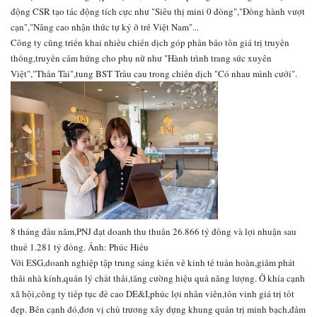
động CSR tạo tác động tích cực như "Siêu thị mini 0 đồng","Đồng hành vượt
cạn","Nâng cao nhận thức tự kỷ ở trẻ Việt Nam"...
Công ty cũng triển khai nhiều chiến dịch góp phần bảo tồn giá trị truyền
thống,truyền cảm hứng cho phụ nữ như "Hành trình trang sức xuyên
Việt","Thần Tài",tung BST Trầu cau trong chiến dịch "Có nhau mình cưới".
8 tháng đầu năm,PNJ đạt doanh thu thuần 26.866 tỷ đồng và lợi nhuận sau
thuế 1.281 tỷ đồng. Ảnh: Phúc Hiếu
Với ESG,doanh nghiệp tập trung sáng kiến về kinh tế tuần hoàn,giảm phát
thải nhà kính,quản lý chất thải,tăng cường hiệu quả năng lượng. Ở khía cạnh
xã hội,công ty tiếp tục đề cao DE&I,phúc lợi nhân viên,tôn vinh giá trị tốt
đẹp. Bên cạnh đó,đơn vị chủ trương xây dựng khung quản trị minh bạch,đảm