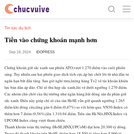
Tin tức du lịch
Tiền vào chứng khoán mạnh hơn
Sep 18, 2024
IDOPRESS
Chứng khoán giữ sắc xanh sau phiên ATO,vượt 1.270 điểm vào cuối phiên
sáng. Tuy nhiên,sau hai phiên giao dịch tích cực,áp lực chốt lời từ nhà đầu tư
ngắn hạn bắt đầu tăng. Sau giờ nghỉ trưa,lượng hàng T+2 về tài khoản khiến
lực bán dần áp đảo. Chỉ số thu hẹp sắc xanh,lùi về dưới ngưỡng 1.270 điểm.
Các nhóm chủ chốt của thị trường như ngân hàng,bất động sản đa phần giữ
sắc xanh. Điều này giúp chỉ số của sàn HoSE vẫn giữ quanh ngưỡng 1.265
điểm khi đóng cửa,tăng gần 6 điểm (0,47%) so với hôm qua. VN30-Index có
thêm hơn 7 điểm (0,56%),lên 1.310,94 điểm. Trên sàn Hà Nội,HNX-Index và
UPCOM-Index cùng vượt tham chiếu.
Thanh khoản toàn thị trường (HoSE,HNX,UPCoM) đạt hơn 20.300 tỷ đồng.
Trong đó,thanh khoản trên HoSE chiếm hơn 18.500 tỷ,tăng hơn 5.000 tỷ