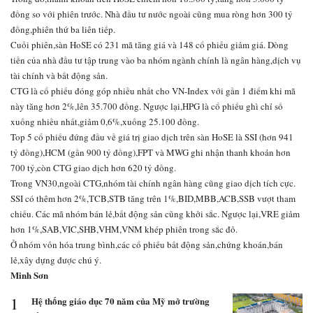
đồng so với phiên trước. Nhà đầu tư nước ngoài cũng mua ròng hơn 300 tỷ
đồng,phiên thứ ba liên tiếp.
Cuối phiên,sàn HoSE có 231 mã tăng giá và 148 cổ phiếu giảm giá. Dòng
tiền của nhà đầu tư tập trung vào ba nhóm ngành chính là ngân hàng,dịch vụ
tài chính và bất động sản.
CTG là cổ phiếu đóng góp nhiều nhất cho VN-Index với gần 1 điểm khi mã
này tăng hơn 2%,lên 35.700 đồng. Ngược lại,HPG là cổ phiếu ghì chỉ số
xuống nhiều nhất,giảm 0,6%,xuống 25.100 đồng.
Top 5 cổ phiếu đứng đầu về giá trị giao dịch trên sàn HoSE là SSI (hơn 941
tỷ đồng),HCM (gần 900 tỷ đồng),FPT và MWG ghi nhận thanh khoản hơn
700 tỷ,còn CTG giao dịch hơn 620 tỷ đồng.
Trong VN30,ngoài CTG,nhóm tài chính ngân hàng cũng giao dịch tích cực.
SSI có thêm hơn 2%,TCB,STB tăng trên 1%,BID,MBB,ACB,SSB vượt tham
chiếu. Các mã nhóm bán lẻ,bất động sản cũng khởi sắc. Ngược lại,VRE giảm
hơn 1%,SAB,VIC,SHB,VHM,VNM khép phiên trong sắc đỏ.
Ở nhóm vốn hóa trung bình,các cổ phiếu bất động sản,chứng khoán,bán
lẻ,xây dựng được chú ý.
Minh Sơn
1
Hệ thống giáo dục 70 năm của Mỹ mở trường