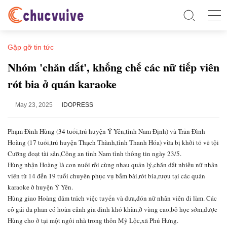
Gặp gỡ tin tức
Nhóm 'chăn dắt', khống chế các nữ tiếp viên
rót bia ở quán karaoke
May 23, 2025
IDOPRESS
Phạm Đình Hùng (34 tuổi,trú huyện Ý Yên,tỉnh Nam Định) và Trần Đình
Hoàng (17 tuổi,trú huyện Thạch Thành,tỉnh Thanh Hóa) vừa bị khởi tố về tội
Cưỡng đoạt tài sản,Công an tỉnh Nam tỉnh thông tin ngày 23/5.
Hùng nhận Hoàng là con nuôi rồi cùng nhau quản lý,chăn dắt nhiều nữ nhân
viên từ 14 đến 19 tuổi chuyên phục vụ bấm bài,rót bia,rượu tại các quán
karaoke ở huyện Ý Yên.
Hùng giao Hoàng đảm trách việc tuyển và đưa,đón nữ nhân viên đi làm. Các
cô gái đa phần có hoàn cảnh gia đình khó khăn,ở vùng cao,bỏ học sớm,được
Hùng cho ở tại một ngôi nhà trong thôn Mỹ Lộc,xã Phú Hưng.