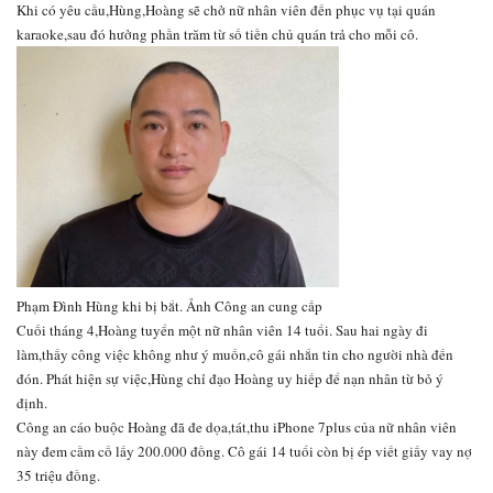
Khi có yêu cầu,Hùng,Hoàng sẽ chở nữ nhân viên đến phục vụ tại quán
karaoke,sau đó hưởng phần trăm từ số tiền chủ quán trả cho mỗi cô.
Phạm Đình Hùng khi bị bắt. Ảnh Công an cung cấp
Cuối tháng 4,Hoàng tuyển một nữ nhân viên 14 tuổi. Sau hai ngày đi
làm,thấy công việc không như ý muốn,cô gái nhắn tin cho người nhà đến
đón. Phát hiện sự việc,Hùng chỉ đạo Hoàng uy hiếp để nạn nhân từ bỏ ý
định.
Công an cáo buộc Hoàng đã đe dọa,tát,thu iPhone 7plus của nữ nhân viên
này đem cầm cố lấy 200.000 đồng. Cô gái 14 tuổi còn bị ép viết giấy vay nợ
35 triệu đồng.