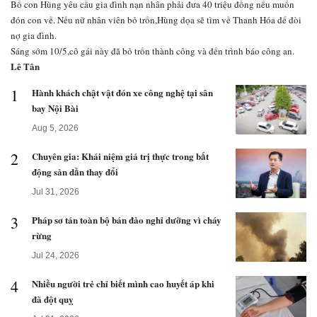
Bố con Hùng yêu cầu gia đình nạn nhân phải đưa 40 triệu đồng nếu muốn
đón con về. Nếu nữ nhân viên bỏ trốn,Hùng dọa sẽ tìm về Thanh Hóa để đòi
nợ gia đình.
Sáng sớm 10/5,cô gái này đã bỏ trốn thành công và đến trình báo công an.
Lê Tân
1
Hành khách chật vật đón xe công nghệ tại sân
bay Nội Bài
Aug 5, 2026
2
Chuyên gia: Khái niệm giá trị thực trong bất
động sản dần thay đổi
Jul 31, 2026
3
Pháp sơ tán toàn bộ bán đảo nghỉ dưỡng vì cháy
rừng
Jul 24, 2026
4
Nhiều người trẻ chỉ biết mình cao huyết áp khi
đã đột quỵ