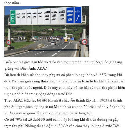
theo năm.
Biển báo và giới hạn tốc độ ở lối vào một trạm thu phí tại Áo,quốc gia láng
giếng với Đức. Ảnh: ADAC
Dữ liệu từ khảo sát cho thấy phụ nữ có phần lo ngại hơn với 68%,trong khi
đó 63% nam giới cũng thừa nhận họ không hoàn toàn tự tin khi tiếp cận các
trạm thu phí nước ngoài. Điều này cho thấy nỗi sợ hãi về trạm thu phí là hiện
tượng phổ biến trong cộng đồng tài xế Đức.
Theo ADAC (câu lạc bộ ôtô lớn nhất châu Âu thành lập năm 1903 tại thành
phố Stuttgart,hiện đặt trụ sở tại Munich và có hơn 20 triệu thành viên),những
lo lắng này sẽ giảm dần khi kinh nghiệm lái xe tăng lên.
Có tới 79% tài xế dưới 30 tuổi cảm thấy lo lắng khi đi trên đường và gặp
trạm thu phí. Những tài xế độ tuổi 30-39 vẫn cảm thấy lo lắng ở mức 74%