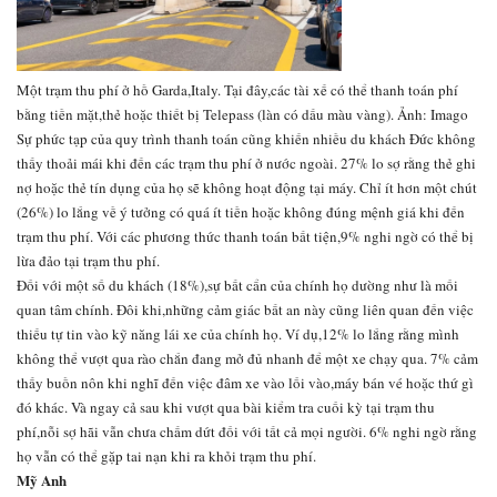
Một trạm thu phí ở hồ Garda,Italy. Tại đây,các tài xế có thể thanh toán phí
bằng tiền mặt,thẻ hoặc thiết bị Telepass (làn có dấu màu vàng). Ảnh: Imago
Sự phức tạp của quy trình thanh toán cũng khiến nhiều du khách Đức không
thấy thoải mái khi đến các trạm thu phí ở nước ngoài. 27% lo sợ rằng thẻ ghi
nợ hoặc thẻ tín dụng của họ sẽ không hoạt động tại máy. Chỉ ít hơn một chút
(26%) lo lắng về ý tưởng có quá ít tiền hoặc không đúng mệnh giá khi đến
trạm thu phí. Với các phương thức thanh toán bất tiện,9% nghi ngờ có thể bị
lừa đảo tại trạm thu phí.
Đối với một số du khách (18%),sự bất cẩn của chính họ dường như là mối
quan tâm chính. Đôi khi,những cảm giác bất an này cũng liên quan đến việc
thiếu tự tin vào kỹ năng lái xe của chính họ. Ví dụ,12% lo lắng rằng mình
không thể vượt qua rào chắn đang mở đủ nhanh để một xe chạy qua. 7% cảm
thấy buồn nôn khi nghĩ đến việc đâm xe vào lối vào,máy bán vé hoặc thứ gì
đó khác. Và ngay cả sau khi vượt qua bài kiểm tra cuối kỳ tại trạm thu
phí,nỗi sợ hãi vẫn chưa chấm dứt đối với tất cả mọi người. 6% nghi ngờ rằng
họ vẫn có thể gặp tai nạn khi ra khỏi trạm thu phí.
Mỹ Anh