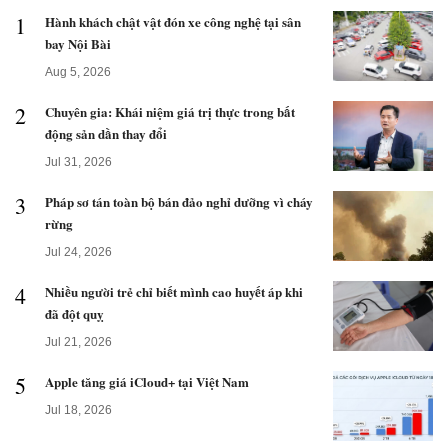
1
Hành khách chật vật đón xe công nghệ tại sân
bay Nội Bài
Aug 5, 2026
2
Chuyên gia: Khái niệm giá trị thực trong bất
động sản dần thay đổi
Jul 31, 2026
3
Pháp sơ tán toàn bộ bán đảo nghỉ dưỡng vì cháy
rừng
Jul 24, 2026
4
Nhiều người trẻ chỉ biết mình cao huyết áp khi
đã đột quỵ
Jul 21, 2026
5
Apple tăng giá iCloud+ tại Việt Nam
Jul 18, 2026