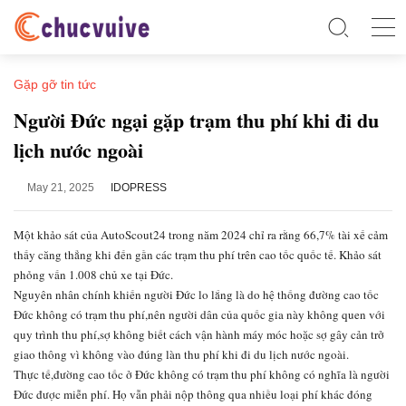
Gặp gỡ tin tức
Người Đức ngại gặp trạm thu phí khi đi du
lịch nước ngoài
May 21, 2025
IDOPRESS
Một khảo sát của AutoScout24 trong năm 2024 chỉ ra rằng 66,7% tài xế cảm
thấy căng thẳng khi đến gần các trạm thu phí trên cao tốc quốc tế. Khảo sát
phỏng vấn 1.008 chủ xe tại Đức.
Nguyên nhân chính khiến người Đức lo lắng là do hệ thống đường cao tốc
Đức không có trạm thu phí,nên người dân của quốc gia này không quen với
quy trình thu phí,sợ không biết cách vận hành máy móc hoặc sợ gây cản trở
giao thông vì không vào đúng làn thu phí khi đi du lịch nước ngoài.
Thực tế,đường cao tốc ở Đức không có trạm thu phí không có nghĩa là người
Đức được miễn phí. Họ vẫn phải nộp thông qua nhiều loại phí khác đóng