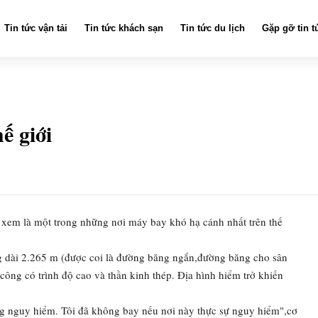
Tin tức vận tải
Tin tức khách sạn
Tin tức du lịch
Gặp gỡ tin t
ế giới
 xem là một trong những nơi máy bay khó hạ cánh nhất trên thế
g dài 2.265 m (được coi là đường băng ngắn,đường băng cho sân
công có trình độ cao và thần kinh thép. Địa hình hiểm trở khiến
g nguy hiểm. Tôi đã không bay nếu nơi này thực sự nguy hiểm",cơ