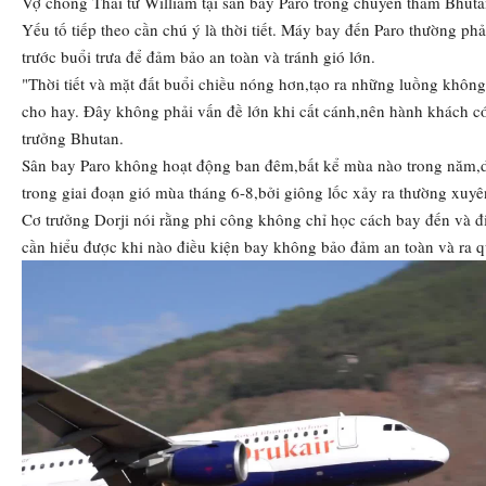
Vợ chồng Thái tử William tại sân bay Paro trong chuyến thăm Bhut
Yếu tố tiếp theo cần chú ý là thời tiết. Máy bay đến Paro thường ph
trước buổi trưa để đảm bảo an toàn và tránh gió lớn.
"Thời tiết và mặt đất buổi chiều nóng hơn,tạo ra những luồng không
cho hay. Đây không phải vấn đề lớn khi cất cánh,nên hành khách có 
trưởng Bhutan.
Sân bay Paro không hoạt động ban đêm,bất kể mùa nào trong năm,
trong giai đoạn gió mùa tháng 6-8,bởi giông lốc xảy ra thường xuy
Cơ trưởng Dorji nói rằng phi công không chỉ học cách bay đến và đi
cần hiểu được khi nào điều kiện bay không bảo đảm an toàn và ra 