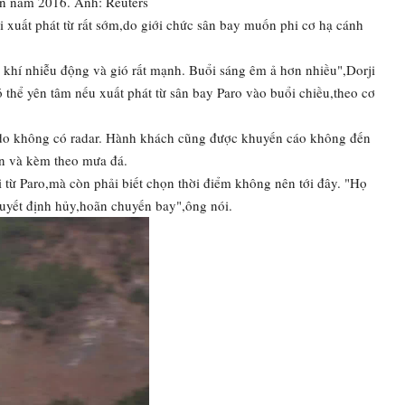
an năm 2016. Ảnh: Reuters
ải xuất phát từ rất sớm,do giới chức sân bay muốn phi cơ hạ cánh
 khí nhiễu động và gió rất mạnh. Buổi sáng êm ả hơn nhiều",Dorji
thể yên tâm nếu xuất phát từ sân bay Paro vào buổi chiều,theo cơ
do không có radar. Hành khách cũng được khuyến cáo không đến
ên và kèm theo mưa đá.
 từ Paro,mà còn phải biết chọn thời điểm không nên tới đây. "Họ
quyết định hủy,hoãn chuyến bay",ông nói.