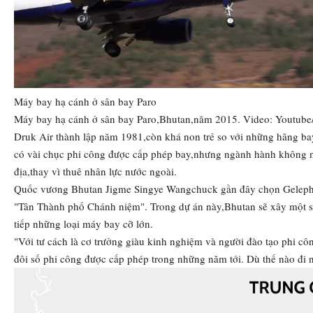
Máy bay hạ cánh ở sân bay Paro
Máy bay hạ cánh ở sân bay Paro,Bhutan,năm 2015. Video: Youtube
Druk Air thành lập năm 1981,còn khá non trẻ so với những hãng ba
có vài chục phi công được cấp phép bay,nhưng ngành hành không nư
địa,thay vì thuê nhân lực nước ngoài.
Quốc vương Bhutan Jigme Singye Wangchuck gần đây chọn Gelephu,
"Tân Thành phố Chánh niệm". Trong dự án này,Bhutan sẽ xây một sâ
tiếp những loại máy bay cỡ lớn.
"Với tư cách là cơ trưởng giàu kinh nghiệm và người đào tạo phi côn
đôi số phi công được cấp phép trong những năm tới. Dù thế nào đi nữ