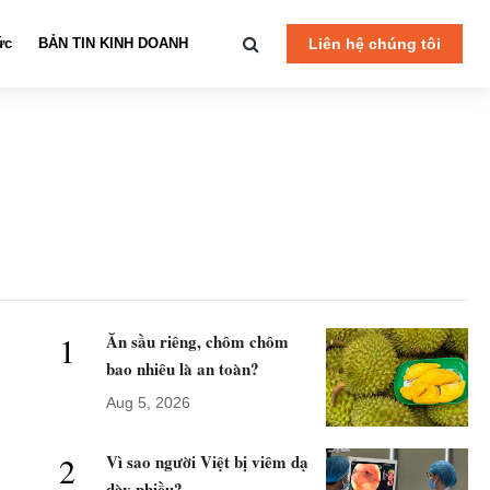
ức
BẢN TIN KINH DOANH
Liên hệ chúng tôi
1
Ăn sầu riêng, chôm chôm
bao nhiêu là an toàn?
Aug 5, 2026
2
Vì sao người Việt bị viêm dạ
dày nhiều?