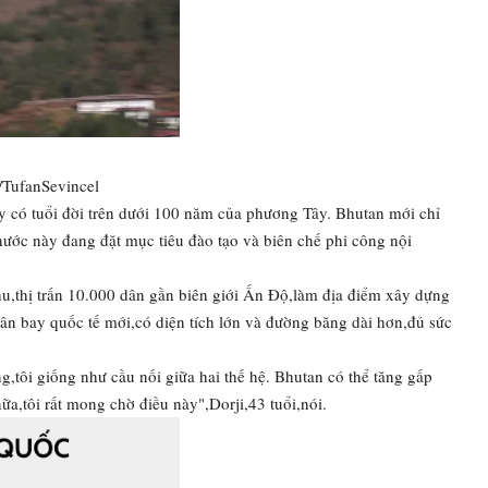
/TufanSevincel
y có tuổi đời trên dưới 100 năm của phương Tây. Bhutan mới chỉ
ớc này đang đặt mục tiêu đào tạo và biên chế phi công nội
thị trấn 10.000 dân gần biên giới Ấn Độ,làm địa điểm xây dựng
n bay quốc tế mới,có diện tích lớn và đường băng dài hơn,đủ sức
g,tôi giống như cầu nối giữa hai thế hệ. Bhutan có thể tăng gấp
a,tôi rất mong chờ điều này",Dorji,43 tuổi,nói.