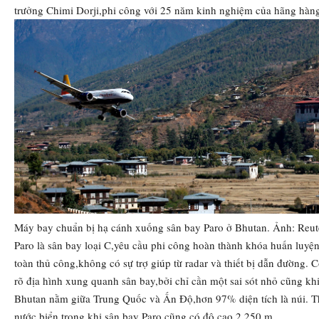
trưởng Chimi Dorji,phi công với 25 năm kinh nghiệm của hãng hàn
Máy bay chuẩn bị hạ cánh xuống sân bay Paro ở Bhutan. Ảnh: Reut
Paro là sân bay loại C,yêu cầu phi công hoàn thành khóa huấn luyệ
toàn thủ công,không có sự trợ giúp từ radar và thiết bị dẫn đường. C
rõ địa hình xung quanh sân bay,bởi chỉ cần một sai sót nhỏ cũng k
Bhutan nằm giữa Trung Quốc và Ấn Độ,hơn 97% diện tích là núi. 
nước biển,trong khi sân bay Paro cũng có độ cao 2.250 m.