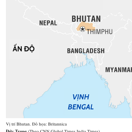
Vị trí Bhutan. Đồ họa: Britannica
Đức Trung
(Theo CNN,Global Times,India Times)